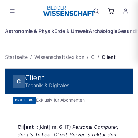
Astronomie & Physik
Erde & Umwelt
Archäologie
Gesundh
Startseite
/
Wissenschaftslexikon
/
C
/
Client
Client
C
Technik & Digitales
Exklusiv für Abonnenten
BDW PLUS
Cli|ent
〈[klnt] m. 6; IT〉
Personal Computer,
der als Teil der Client–Server–Struktur dem