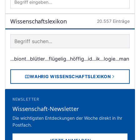
Wissenschaftslexikon
20.557
Einträge
Begriff im Lexikon suchen
...biont
...blütler
...flügelig
...höffig
...id
...ik
...logie
...man
WAHRIG WISSENSCHAFTSLEXIKON
NEWSLETTER
Wissenschaft-Newsletter
Die wichtigsten Entdeckungen der Woche direkt in Ihr
Postfach.