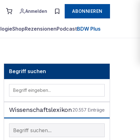
Anmelden
ABONNIEREN
logie
Shop
Rezensionen
Podcast
BDW Plus
Begriff suchen
Wissenschaftslexikon
20.557
Einträge
Begriff im Lexikon suchen