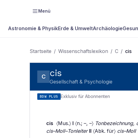
Menü
Astronomie & Physik
Erde & Umwelt
Archäologie
Gesun
Startseite
/
Wissenschaftslexikon
/
C
/
cis
cis
C
Gesellschaft & Psychologie
Exklusiv für Abonnenten
BDW PLUS
cis
〈Mus.〉
I
〈n.; –, –〉
Tonbezeichnung, d
cis–Moll–Tonleiter
II
〈Abk. für〉
cis–Moll