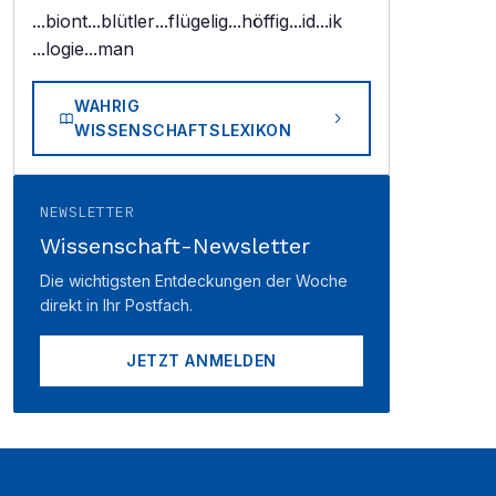
...biont
...blütler
...flügelig
...höffig
...id
...ik
...logie
...man
WAHRIG
WISSENSCHAFTSLEXIKON
NEWSLETTER
Wissenschaft-Newsletter
Die wichtigsten Entdeckungen der Woche
direkt in Ihr Postfach.
JETZT ANMELDEN