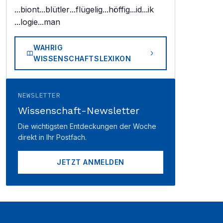
...biont
...blütler
...flügelig
...höffig
...id
...ik
...logie
...man
WAHRIG
WISSENSCHAFTSLEXIKON
NEWSLETTER
Wissenschaft-Newsletter
Die wichtigsten Entdeckungen der Woche
direkt in Ihr Postfach.
JETZT ANMELDEN