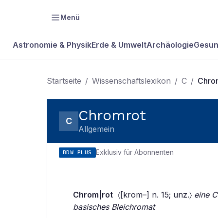
Menü
Astronomie & Physik
Erde & Umwelt
Archäologie
Gesun
Startseite
/
Wissenschaftslexikon
/
C
/
Chro
Chromrot
C
Allgemein
Exklusiv für Abonnenten
BDW PLUS
Chrom|rot
〈[krom–] n. 15; unz.〉
eine C
basisches Bleichromat