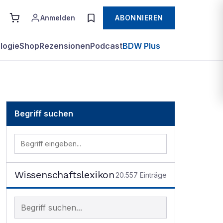
Anmelden
ABONNIEREN
logie
Shop
Rezensionen
Podcast
BDW Plus
Begriff suchen
Wissenschaftslexikon
20.557
Einträge
Begriff im Lexikon suchen