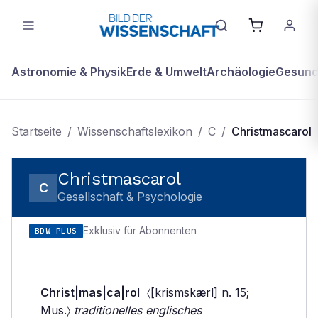
Astronomie & Physik
Erde & Umwelt
Archäologie
Gesundh
Startseite
/
Wissenschaftslexikon
/
C
/
Christmascarol
Christmascarol
C
Gesellschaft & Psychologie
Exklusiv für Abonnenten
BDW PLUS
Christ|mas|ca|rol
〈[krismskærl] n. 15;
Mus.〉
traditionelles englisches