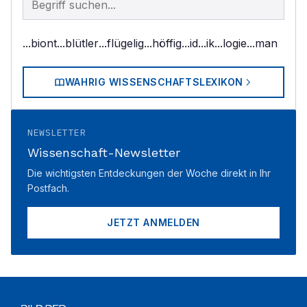
...biont
...blütler
...flügelig
...höffig
...id
...ik
...logie
...man
WAHRIG WISSENSCHAFTSLEXIKON
NEWSLETTER
Wissenschaft-Newsletter
Die wichtigsten Entdeckungen der Woche direkt in Ihr
Postfach.
JETZT ANMELDEN