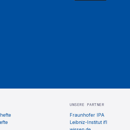
UNSERE PARTNER
hefte
Fraunhofer IPA
efte
Leibniz-Institut ifl
wissen.de