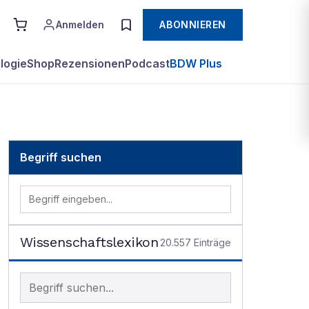
Anmelden
ABONNIEREN
logie
Shop
Rezensionen
Podcast
BDW Plus
Begriff suchen
Wissenschaftslexikon
20.557
Einträge
Begriff im Lexikon suchen