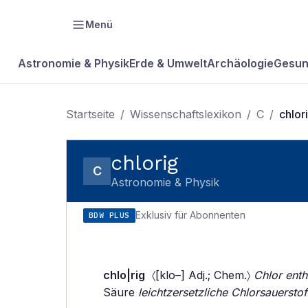
Menü
Astronomie & Physik
Erde & Umwelt
Archäologie
Gesun
Startseite
/
Wissenschaftslexikon
/
C
/
chlor
chlorig
C
Astronomie & Physik
Exklusiv für Abonnenten
BDW PLUS
chlo|rig
〈[klo–] Adj.; Chem.〉
Chlor enth
Säure
leichtzersetzliche Chlorsauersto