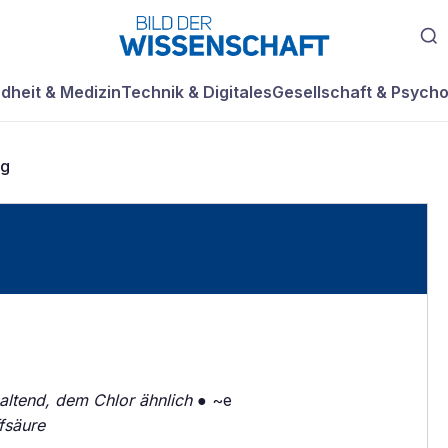
dheit & Medizin
Technik & Digitales
Gesellschaft & Psycho
ig
altend, dem Chlor ähnlich
● ~e
ffsäure