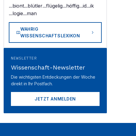
...biont
...blütler
...flügelig
...höffig
...id
...ik
...logie
...man
WAHRIG
WISSENSCHAFTSLEXIKON
NEWSLETTER
Wissenschaft-Newsletter
Die wichtigsten Entdeckungen der Woche
direkt in Ihr Postfach.
JETZT ANMELDEN