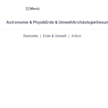
Menü
Astronomie & Physik
Erde & Umwelt
Archäologie
Gesun
Startseite
/
Erde & Umwelt
/
Artikel
ERDE & UMWELT
China zieht
davon