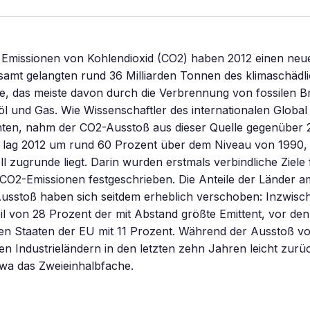
n Emissionen von Kohlendioxid (CO2) haben 2012 einen ne
esamt gelangten rund 36 Milliarden Tonnen des klimaschädl
e, das meiste davon durch die Verbrennung von fossilen B
öl und Gas. Wie Wissenschaftler des internationalen Globa
chten, nahm der CO2-Ausstoß aus dieser Quelle gegenüber 
r lag 2012 um rund 60 Prozent über dem Niveau von 1990,
l zugrunde liegt. Darin wurden erstmals verbindliche Ziele 
CO2-Emissionen festgeschrieben. Die Anteile der Länder a
usstoß haben sich seitdem erheblich verschoben: Inzwisch
il von 28 Prozent der mit Abstand größte Emittent, vor de
en Staaten der EU mit 11 Prozent. Während der Ausstoß v
hen Industrieländern in den letzten zehn Jahren leicht zurüc
twa das Zweieinhalbfache.