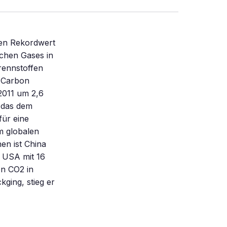
uen Rekordwert
ichen Gases in
rennstoffen
l Carbon
2011 um 2,6
 das dem
für eine
m globalen
en ist China
n USA mit 16
on CO2 in
kging, stieg er