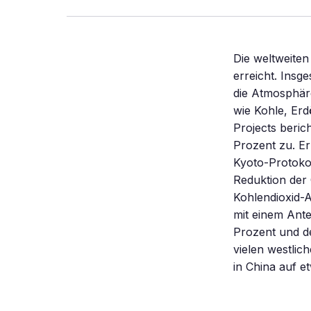
Die weltweite
erreicht. Insg
die Atmosphär
wie Kohle, Erd
Projects beri
Prozent zu. E
Kyoto-Protokol
Reduktion der 
Kohlendioxid-A
mit einem Ante
Prozent und d
vielen westlic
in China auf e