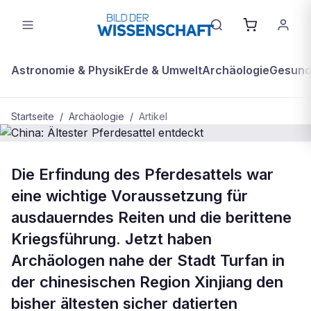
Astronomie & Physik
Erde & Umwelt
Archäologie
Gesundh
Startseite
/
Archäologie
/
Artikel
ARCHÄOLOGIE
Die Erfindung des Pferdesattels war
China: Ältester Pferdesattel entdeckt
eine wichtige Voraussetzung für
ausdauerndes Reiten und die berittene
Kriegsführung. Jetzt haben
Archäologen nahe der Stadt Turfan in
der chinesischen Region Xinjiang den
bisher ältesten sicher datierten