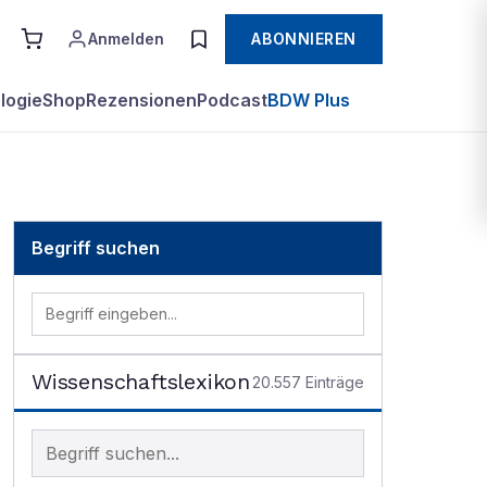
Anmelden
ABONNIEREN
logie
Shop
Rezensionen
Podcast
BDW Plus
Begriff suchen
Wissenschaftslexikon
20.557
Einträge
Begriff im Lexikon suchen