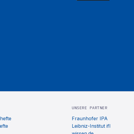
UNSERE PARTNER
hefte
Fraunhofer IPA
efte
Leibniz-Institut ifl
wissen.de