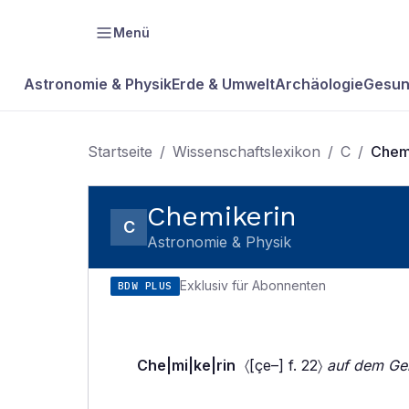
Menü
Astronomie & Physik
Erde & Umwelt
Archäologie
Gesun
Startseite
/
Wissenschaftslexikon
/
C
/
Chem
Chemikerin
C
Astronomie & Physik
Exklusiv für Abonnenten
BDW PLUS
Che|mi|ke|rin
〈[çe–] f. 22〉
auf dem Geb