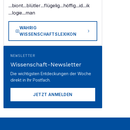
...biont
...blütler
...flügelig
...höffig
...id
...ik
...logie
...man
WAHRIG
WISSENSCHAFTSLEXIKON
NEWSLETTER
Wissenschaft-Newsletter
Die wichtigsten Entdeckungen der Woche
direkt in Ihr Postfach.
JETZT ANMELDEN