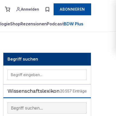
Anmelden
ABONNIEREN
logie
Shop
Rezensionen
Podcast
BDW Plus
Begriff suchen
Wissenschaftslexikon
20.557
Einträge
Begriff im Lexikon suchen