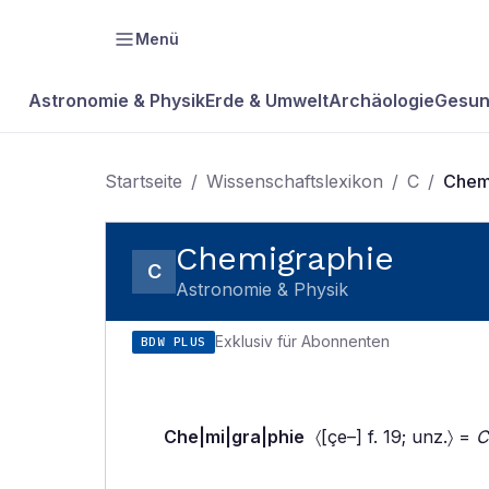
Menü
Astronomie & Physik
Erde & Umwelt
Archäologie
Gesun
Startseite
/
Wissenschaftslexikon
/
C
/
Chem
Chemigraphie
C
Astronomie & Physik
Exklusiv für Abonnenten
BDW PLUS
Che|mi|gra|phie
〈[çe–] f. 19; unz.〉 =
C