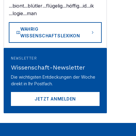
...biont
...blütler
...flügelig
...höffig
...id
...ik
...logie
...man
WAHRIG
WISSENSCHAFTSLEXIKON
NEWSLETTER
Wissenschaft-Newsletter
Die wichtigsten Entdeckungen der Woche
direkt in Ihr Postfach.
JETZT ANMELDEN