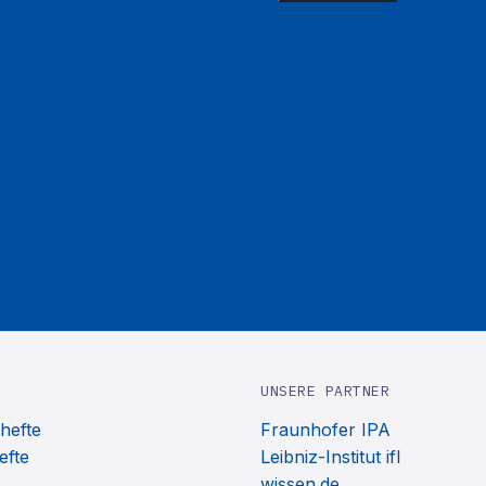
UNSERE PARTNER
hefte
Fraunhofer IPA
efte
Leibniz-Institut ifl
wissen.de