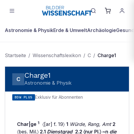
Astronomie & Physik
Erde & Umwelt
Archäologie
Gesundh
Startseite
/
Wissenschaftslexikon
/
C
/
Charge1
Charge1
C
Astronomie & Physik
Exklusiv für Abonnenten
BDW PLUS
1
Char|ge
〈[ar] f. 19〉
1
Würde, Rang, Amt
2
〈bes. Mil.〉
2.1
Dienstgrad
2.2 〈nur Pl.〉 ~n
die