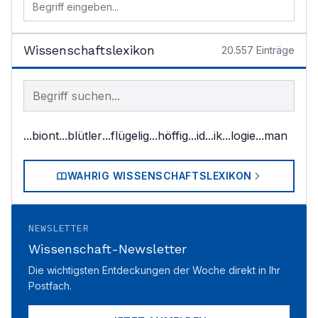
Wissenschaftslexikon
20.557
Einträge
Begriff im Lexikon suchen
...biont
...blütler
...flügelig
...höffig
...id
...ik
...logie
...man
WAHRIG WISSENSCHAFTSLEXIKON
NEWSLETTER
Wissenschaft-Newsletter
Die wichtigsten Entdeckungen der Woche direkt in Ihr
Postfach.