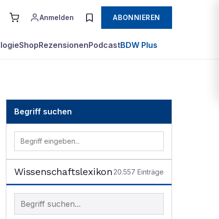
Anmelden
ABONNIEREN
logie
Shop
Rezensionen
Podcast
BDW Plus
Begriff suchen
Wissenschaftslexikon
20.557
Einträge
Begriff im Lexikon suchen