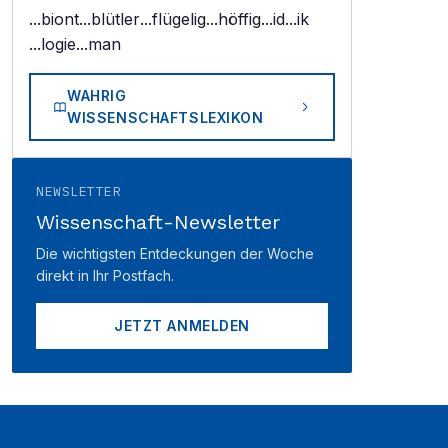
...biont
...blütler
...flügelig
...höffig
...id
...ik
...logie
...man
WAHRIG
WISSENSCHAFTSLEXIKON
NEWSLETTER
Wissenschaft-Newsletter
Die wichtigsten Entdeckungen der Woche
direkt in Ihr Postfach.
JETZT ANMELDEN