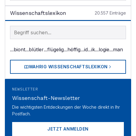
Wissenschaftslexikon
20.557
Einträge
Begriff im Lexikon suchen
...biont
...blütler
...flügelig
...höffig
...id
...ik
...logie
...man
WAHRIG WISSENSCHAFTSLEXIKON
NEWSLETTER
Wissenschaft-Newsletter
Die wichtigsten Entdeckungen der Woche direkt in Ihr
Postfach.
JETZT ANMELDEN