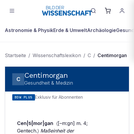
Astronomie & Physik
Erde & Umwelt
Archäologie
Gesundh
Startseite
/
Wissenschaftslexikon
/
C
/
Centimorgan
Centimorgan
C
Gesundheit & Medizin
Exklusiv für Abonnenten
BDW PLUS
Cen|ti|mor|gan
〈[–m:gn] m. 4;
Gentech.〉
Maßeinheit der