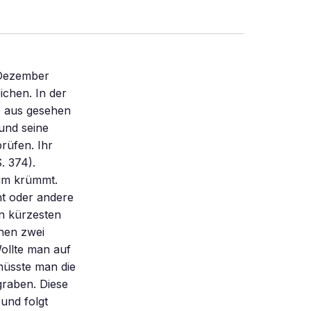
 Dezember
ichen. In der
de aus gesehen
 und seine
prüfen. Ihr
. 374).
aum krümmt.
t oder andere
en kürzesten
hen zwei
ollte man auf
müsste man die
graben. Diese
und folgt