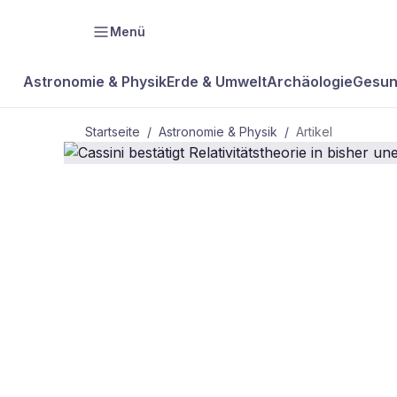
Menü
Astronomie & Physik
Erde & Umwelt
Archäologie
Gesun
Startseite
/
Astronomie & Physik
/
Artikel
ASTRONOMIE & PHYSIK
Cassini best
Relativitätst
unerreichter