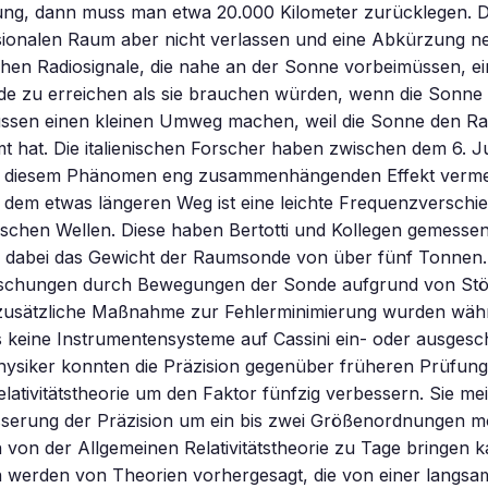
g, dann muss man etwa 20.000 Kilometer zurücklegen. D
sionalen Raum aber nicht verlassen und eine Abkürzung 
hen Radiosignale, die nahe an der Sonne vorbeimüssen, e
rde zu erreichen als sie brauchen würden, wenn die Sonne 
üssen einen kleinen Umweg machen, weil die Sonne den Ra
hat. Die italienischen Forscher haben zwischen dem 6. Jun
t diesem Phänomen eng zusammenhängenden Effekt verme
 dem etwas längeren Weg ist eine leichte Frequenzverschi
ischen Wellen. Diese haben Bertotti und Kollegen gemesse
 dabei das Gewicht der Raumsonde von über fünf Tonnen
schungen durch Bewegungen der Sonde aufgrund von Stö
s zusätzliche Maßnahme zur Fehlerminimierung wurden wäh
keine Instrumentensysteme auf Cassini ein- oder ausgesch
Physiker konnten die Präzision gegenüber früheren Prüfun
lativitätstheorie um den Faktor fünfzig verbessern. Sie me
sserung der Präzision um ein bis zwei Größenordnungen m
on der Allgemeinen Relativitätstheorie zu Tage bringen k
werden von Theorien vorhergesagt, die von einer langsa