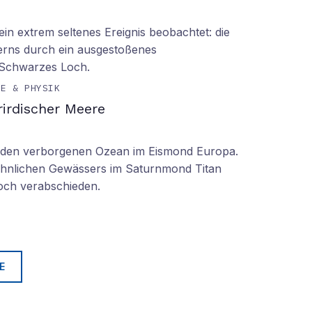
n extrem seltenes Ereignis beobachtet: die
erns durch ein ausgestoßenes
 Schwarzes Loch.
IE & PHYSIK
irdischer Meere
n den verborgenen Ozean im Eismond Europa.
 ähnlichen Gewässers im Saturnmond Titan
doch verabschieden.
E