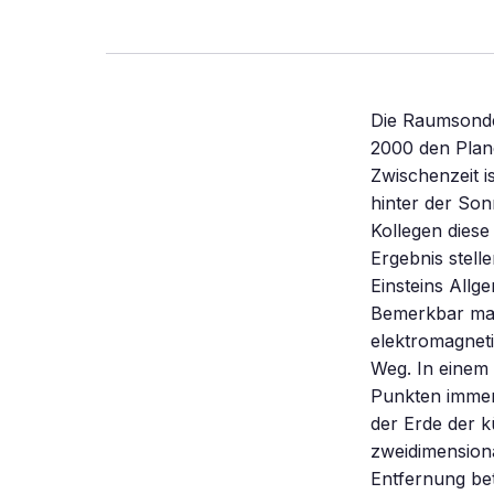
Die Raumsonde 
2000 den Planet
Zwischenzeit i
hinter der Son
Kollegen diese
Ergebnis stelle
Einsteins Allg
Bemerkbar mac
elektromagneti
Weg. In einem
Punkten immer
der Erde der 
zweidimensiona
Entfernung bet