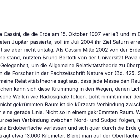
Cassini, die die Erde am 15. Oktober 1997 verließ und im
en Jupiter passierte, soll im Juli 2004 ihr Ziel Saturn erre
st sie aber nicht untätig. Als Cassini Mitte 2002 von der Er
ne stand, nutzten Bruno Bertotti von der Universität Pavia
 Gelegenheit, um die Allgemeine Relativitätstheorie zu über
n die Forscher in der Fachzeitschrift Nature vor (Bd. 425, S
emeine Relativitätstheorie sagt aus, dass jede Masse den R
hen kann sich diese Krümmung in den Wegen, denen Lich
sche Wellen wie Radiosignale folgen. Licht nimmt immer d
 nicht gekrümmten Raum ist die kürzeste Verbindung zwisc
 eine gerade Linie. Nicht so in einem gekrümmten Raum. W
kürzesten Verbindung zwischen Nord- und Südpol folgen, 
le Erdoberfläche verlassen und sich quer durch die Erde 
rägt etwa 13.000 Kilometer. Bleibt man auf der Oberfläche 