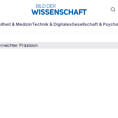
dheit & Medizin
Technik & Digitales
Gesellschaft & Psycho
ätigt
heorie in bisher
 Präzision