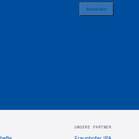
UNSERE PARTNER
hefte
Fraunhofer IPA