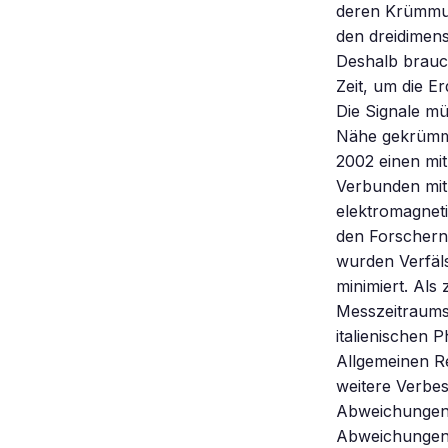
deren Krümmun
den dreidimen
Deshalb brauc
Zeit, um die E
Die Signale m
Nähe gekrümmt 
2002 einen mi
Verbunden mit
elektromagnet
den Forschern
wurden Verfäl
minimiert. Al
Messzeitraums 
italienischen 
Allgemeinen Re
weitere Verbe
Abweichungen v
Abweichungen 