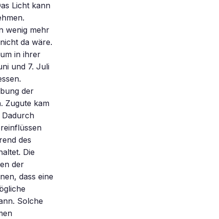
as Licht kann
nehmen.
in wenig mehr
nicht da wäre.
um in ihrer
i und 7. Juli
ssen.
ebung der
n. Zugute kam
. Dadurch
reinflüssen
rend des
altet. Die
gen der
inen, dass eine
ögliche
ann. Solche
men