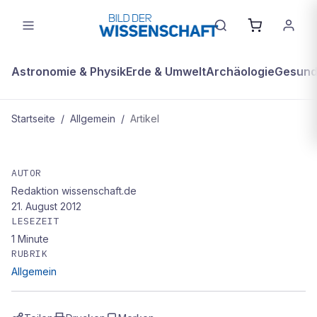
Astronomie & Physik
Erde & Umwelt
Archäologie
Gesundh
Startseite
/
Allgemein
/
Artikel
ALLGEMEIN
Carlos Villachica León
AUTOR
Redaktion wissenschaft.de
21. August 2012
LESEZEIT
1
Minute
RUBRIK
Allgemein