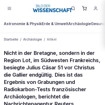
Astronomie & Physik
Erde & Umwelt
Archäologie
Gesundh
Startseite
/
Archäologie
/
Artikel
ARCHÄOLOGIE
Nicht in der Bretagne, sondern in der
Cäsars Entscheidungschlacht gegen
Region Lot, im Südwesten Frankreichs,
die Gallier fand im Südwesten
besiegte Julius Cäsar 51 vor Christus
Frankreichs statt
die Gallier endgültig. Dies ist das
Ergebnis von Grabungen und
Radiokarbon-Tests französischer
Archäologen, berichtet die
Nachrichtenagentur Reuters.