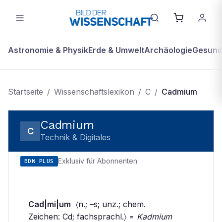
Astronomie & Physik
Erde & Umwelt
Archäologie
Gesundh
Startseite
/
Wissenschaftslexikon
/
C
/
Cadmium
Cadmium
C
Technik & Digitales
Exklusiv für Abonnenten
BDW PLUS
Cad|mi|um
〈n.; –s; unz.; chem.
Zeichen: Cd; fachsprachl.〉 =
Kadmium