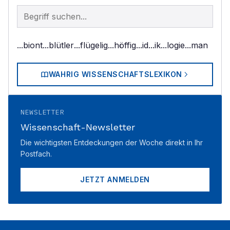
Begriff im Lexikon suchen
...biont
...blütler
...flügelig
...höffig
...id
...ik
...logie
...man
WAHRIG WISSENSCHAFTSLEXIKON
NEWSLETTER
Wissenschaft-Newsletter
Die wichtigsten Entdeckungen der Woche direkt in Ihr
Postfach.
JETZT ANMELDEN