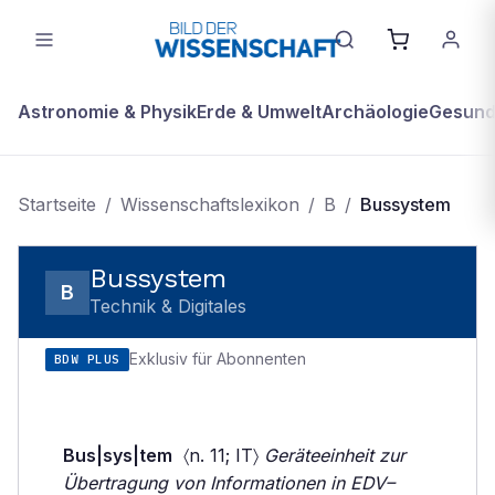
Astronomie & Physik
Erde & Umwelt
Archäologie
Gesundh
Startseite
/
Wissenschaftslexikon
/
B
/
Bussystem
Bussystem
B
Technik & Digitales
Exklusiv für Abonnenten
BDW PLUS
Bus|sys|tem
〈n. 11; IT〉
Geräteeinheit zur
Übertragung von Informationen in EDV–