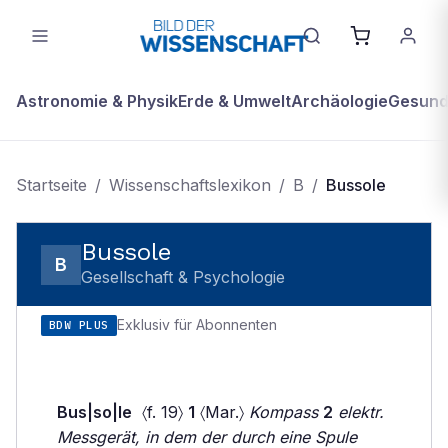
Astronomie & Physik
Erde & Umwelt
Archäologie
Gesundh
Startseite
/
Wissenschaftslexikon
/
B
/
Bussole
Bussole
B
Gesellschaft & Psychologie
Exklusiv für Abonnenten
BDW PLUS
Bus|so|le
〈f. 19〉
1
〈Mar.〉
Kompass
2
elektr.
Messgerät, in dem der durch eine Spule