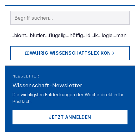
Begriff im Lexikon suchen
...biont
...blütler
...flügelig
...höffig
...id
...ik
...logie
...man
WAHRIG WISSENSCHAFTSLEXIKON
NEWSLETTER
Wissenschaft-Newsletter
Die wichtigsten Entdeckungen der Woche direkt in Ihr
Postfach.
JETZT ANMELDEN