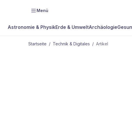
Menü
Astronomie & Physik
Erde & Umwelt
Archäologie
Gesun
Startseite
/
Technik & Digitales
/
Artikel
TECHNIK & DIGITALES
Bügeln am
Bügel