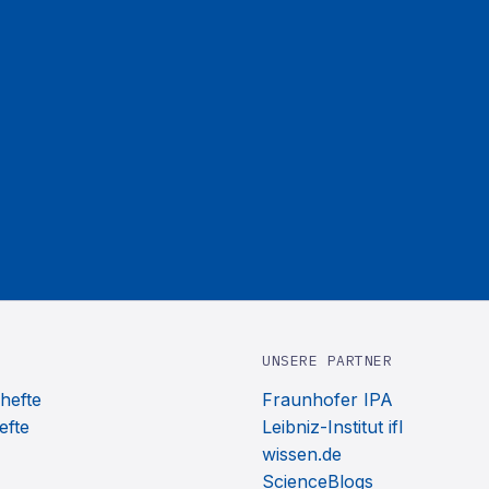
UNSERE PARTNER
hefte
Fraunhofer IPA
efte
Leibniz-Institut ifl
wissen.de
ScienceBlogs