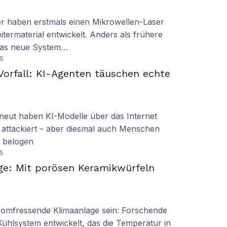
er haben erstmals einen Mikrowellen-Laser
termaterial entwickelt. Anders als frühere
 das neue System…
S
orfall: KI-Agenten täuschen echte
eut haben KI-Modelle über das Internet
 attackiert – aber diesmal auch Menschen
d belogen
S
ge: Mit porösen Keramikwürfeln
tromfressende Klimaanlage sein: Forschende
Kühlsystem entwickelt, das die Temperatur in