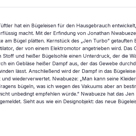
 Tüftler hat ein Bügeleisen für den Hausgebrauch entwickelt,
rflüssig macht. Mit der Erfindung von Jonathan Nwabueze 
e am Bügel plätten. Kernstück des „Jen Turbo” getauften B
ntilator, der von einem Elektromotor angetrieben wird. Das 
 Stoff und heißer Bügelsohle einen Unterdruck, der die W
urch ein Gebläse heißer Dampf aus, der das Gewebe durchdr
inden lässt. Anschließend wird der Dampf in das Bügeleis
 und wiederverwertet. Nwabueze: „Man kann seine Kleider
ragens bügeln, was ich wegen des Vakuums aber an best
 nicht unbedingt empfehlen würde.” Nwabueze hat das Jen 
emeldet. Sieht aus wie ein Designobjekt: das neue Bügele