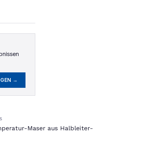
bnissen
EGEN →
S
peratur-Maser aus Halbleiter-