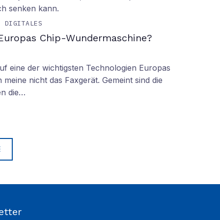
ch senken kann.
& DIGITALES
 Europas Chip-Wundermaschine?
f eine der wichtigsten Technologien Europas
 meine nicht das Faxgerät. Gemeint sind die
en die…
E
etter