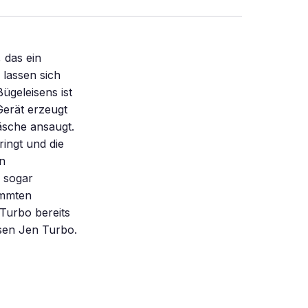
 das ein
lassen sich
ügeleisens ist
Gerät erzeugt
äsche ansaugt.
ingt und die
en
 sogar
immten
Turbo bereits
isen Jen Turbo.