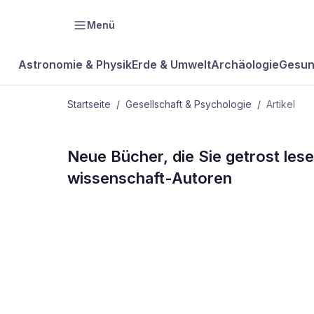
Menü
Astronomie & Physik
Erde & Umwelt
Archäologie
Gesun
Startseite
/
Gesellschaft & Psychologie
/
Artikel
GESELLSCHAFT & PSYCHOLOGIE
Neue Bücher, die Sie getrost les
buchtipps
wissenschaft-Autoren