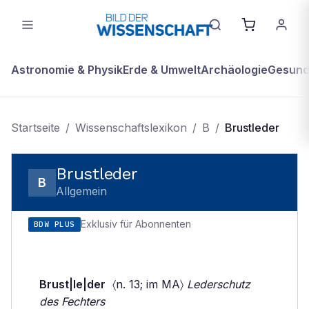
Astronomie & Physik
Erde & Umwelt
Archäologie
Gesundh
Startseite
/
Wissenschaftslexikon
/
B
/
Brustleder
Brustleder
B
Allgemein
Exklusiv für Abonnenten
BDW PLUS
Brust|le|der
〈n. 13; im MA〉
Lederschutz
des Fechters