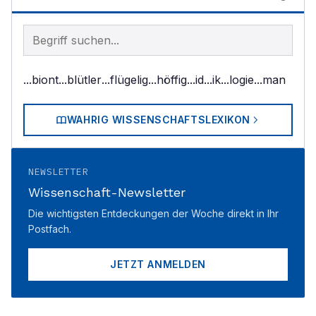
Begriff im Lexikon suchen
...biont
...blütler
...flügelig
...höffig
...id
...ik
...logie
...man
WAHRIG WISSENSCHAFTSLEXIKON
NEWSLETTER
Wissenschaft-Newsletter
Die wichtigsten Entdeckungen der Woche direkt in Ihr
Postfach.
JETZT ANMELDEN