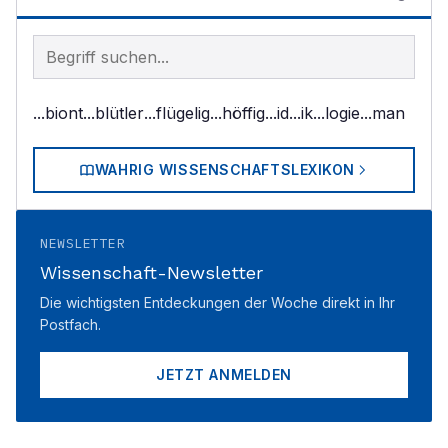
Begriff im Lexikon suchen
...biont
...blütler
...flügelig
...höffig
...id
...ik
...logie
...man
WAHRIG WISSENSCHAFTSLEXIKON
NEWSLETTER
Wissenschaft-Newsletter
Die wichtigsten Entdeckungen der Woche direkt in Ihr
Postfach.
JETZT ANMELDEN