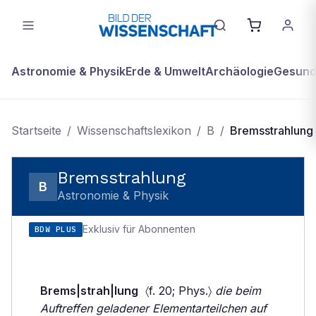
Astronomie & Physik
Erde & Umwelt
Archäologie
Gesundh
Startseite
/
Wissenschaftslexikon
/
B
/
Bremsstrahlung
Bremsstrahlung
B
Astronomie & Physik
Exklusiv für Abonnenten
BDW PLUS
Brems|strah|lung
〈f. 20; Phys.〉
die beim
Auftreffen geladener Elementarteilchen auf