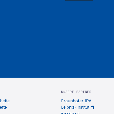
UNSERE PARTNER
hefte
Fraunhofer IPA
efte
Leibniz-Institut ifl
wissen.de