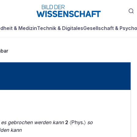
dheit & Medizin
Technik & Digitales
Gesellschaft & Psycho
hbar
s es gebrochen werden kann
2
〈Phys.〉
so
iden kann