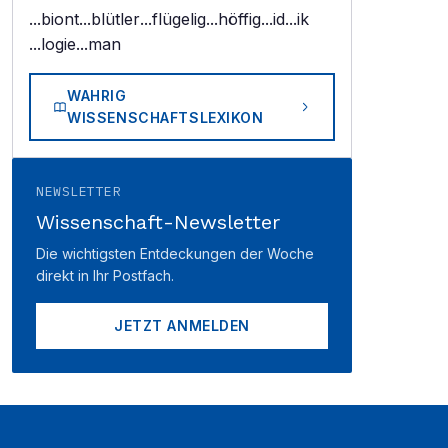
...biont
...blütler
...flügelig
...höffig
...id
...ik
...logie
...man
WAHRIG
WISSENSCHAFTSLEXIKON
NEWSLETTER
Wissenschaft-Newsletter
Die wichtigsten Entdeckungen der Woche
direkt in Ihr Postfach.
JETZT ANMELDEN