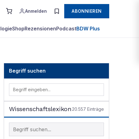
Anmelden
ABONNIEREN
logie
Shop
Rezensionen
Podcast
BDW Plus
Begriff suchen
Wissenschaftslexikon
20.557
Einträge
Begriff im Lexikon suchen