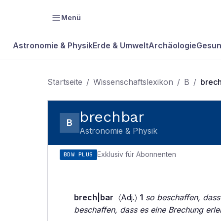
Menü
Astronomie & Physik
Erde & Umwelt
Archäologie
Gesun
Startseite
/
Wissenschaftslexikon
/
B
/
brec
brechbar
B
Astronomie & Physik
Exklusiv für Abonnenten
BDW PLUS
brech|bar
〈Adj.〉
1
so beschaffen, das
beschaffen, dass es eine Brechung erle