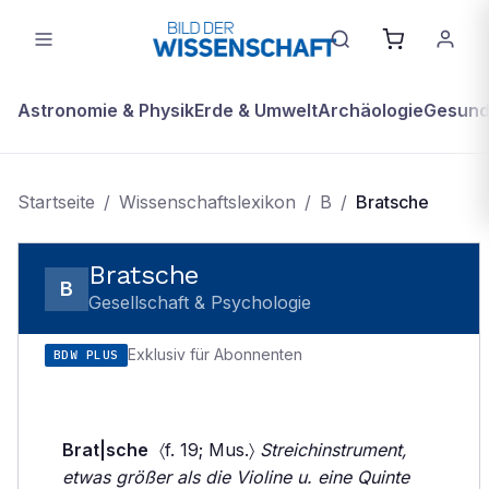
Astronomie & Physik
Erde & Umwelt
Archäologie
Gesundh
Startseite
/
Wissenschaftslexikon
/
B
/
Bratsche
Bratsche
B
Gesellschaft & Psychologie
Exklusiv für Abonnenten
BDW PLUS
Brat|sche
〈f. 19; Mus.〉
Streichinstrument,
etwas größer als die Violine u. eine Quinte