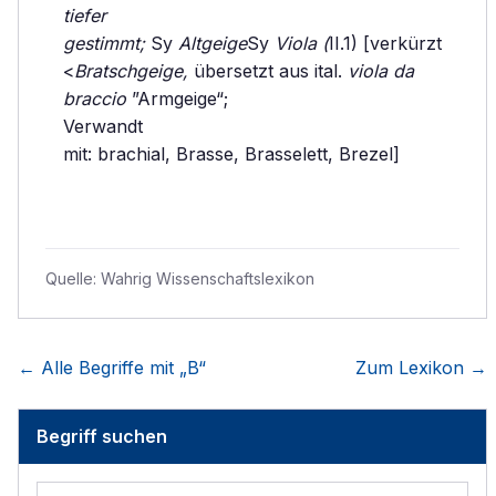
tiefer
gestimmt;
Sy
Altgeige
Sy
Viola (
II.1) [verkürzt
<
Bratschgeige,
übersetzt aus ital.
viola da
braccio
”Armgeige“;
Verwandt
mit: brachial, Brasse, Brasselett, Brezel]
Quelle:
Wahrig Wissenschaftslexikon
← Alle Begriffe mit „
B
“
Zum Lexikon →
Begriff suchen