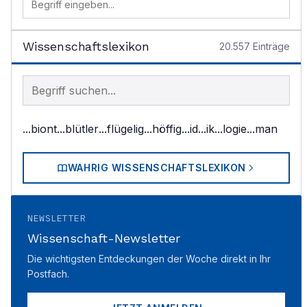
Wissenschaftslexikon
20.557
Einträge
Begriff im Lexikon suchen
...biont
...blütler
...flügelig
...höffig
...id
...ik
...logie
...man
WAHRIG WISSENSCHAFTSLEXIKON
NEWSLETTER
Wissenschaft-Newsletter
Die wichtigsten Entdeckungen der Woche direkt in Ihr
Postfach.