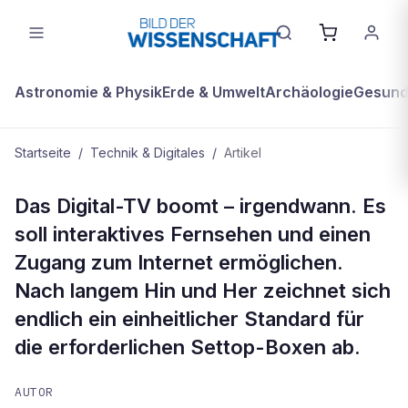
Astronomie & Physik
Erde & Umwelt
Archäologie
Gesundh
Startseite
/
Technik & Digitales
/
Artikel
TECHNIK & DIGITALES
Das Digital-TV boomt – irgendwann. Es
Box-Kampf
soll interaktives Fernsehen und einen
Zugang zum Internet ermöglichen.
Nach langem Hin und Her zeichnet sich
endlich ein einheitlicher Standard für
die erforderlichen Settop-Boxen ab.
AUTOR