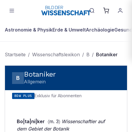
Astronomie & Physik
Erde & Umwelt
Archäologie
Gesundh
Startseite
/
Wissenschaftslexikon
/
B
/
Botaniker
Botaniker
B
Allgemein
Exklusiv für Abonnenten
BDW PLUS
Bo|ta|ni|ker
〈m. 3〉
Wissenschaftler auf
dem Gebiet der Botanik