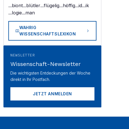
...biont
...blütler
...flügelig
...höffig
...id
...ik
...logie
...man
WAHRIG
WISSENSCHAFTSLEXIKON
NEWSLETTER
Wissenschaft-Newsletter
Die wichtigsten Entdeckungen der Woche
direkt in Ihr Postfach.
JETZT ANMELDEN