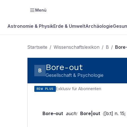
Menü
Astronomie & Physik
Erde & Umwelt
Archäologie
Gesun
Startseite
/
Wissenschaftslexikon
/
B
/
Bore
Bore-out
B
Gesellschaft & Psychologie
Exklusiv für Abonnenten
BDW PLUS
Bore–out
auch:
Bore|out
〈[b:t] n. 15