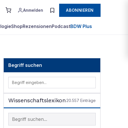
Anmelden
ABONNIEREN
logie
Shop
Rezensionen
Podcast
BDW Plus
Begriff suchen
Wissenschaftslexikon
20.557
Einträge
Begriff im Lexikon suchen