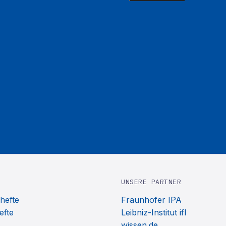
UNSERE PARTNER
hefte
Fraunhofer IPA
efte
Leibniz-Institut ifl
wissen.de