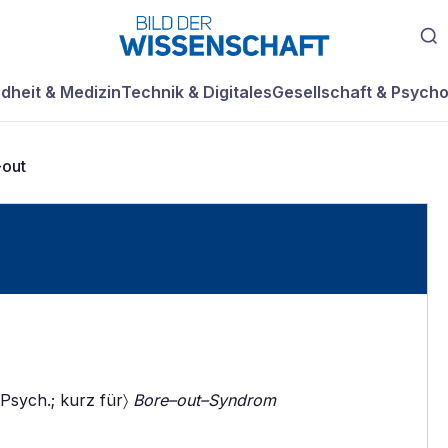
dheit & Medizin
Technik & Digitales
Gesellschaft & Psycho
-out
; Psych.; kurz für〉
Bore–out–Syndrom