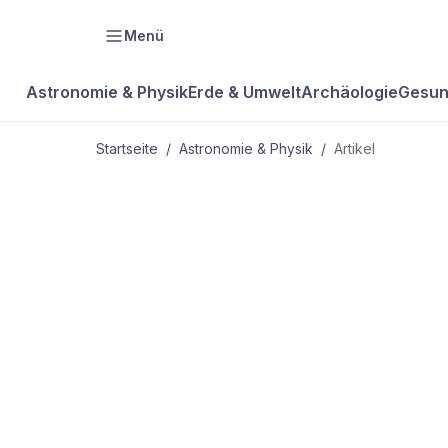
Menü
Astronomie & Physik
Erde & Umwelt
Archäologie
Gesun
Startseite
/
Astronomie & Physik
/
Artikel
ASTRONOMIE & PHYSIK
Börsianer z
nichtvorhand