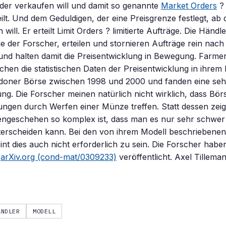
der verkaufen will und damit so genannte
Market Orders
? 
eilt. Und dem Geduldigen, der eine Preisgrenze festlegt, ab
will. Er erteilt Limit Orders ? limitierte Aufträge. Die Händle
 der Forscher, erteilen und stornieren Aufträge rein nac
 und halten damit die Preisentwicklung in Bewegung. Farme
ichen die statistischen Daten der Preisentwicklung in ihrem
doner Börse zwischen 1998 und 2000 und fanden eine seh
g. Die Forscher meinen natürlich nicht wirklich, dass Bö
ungen durch Werfen einer Münze treffen. Statt dessen zeigt
engeschehen so komplex ist, dass man es nur sehr schwer 
erscheiden kann. Bei den von ihrem Modell beschriebenen 
nt dies auch nicht erforderlich zu sein. Die Forscher haben
v
arXiv.org (cond-mat/0309233)
veröffentlicht. Axel Tillema
ÄNDLER
MODELL