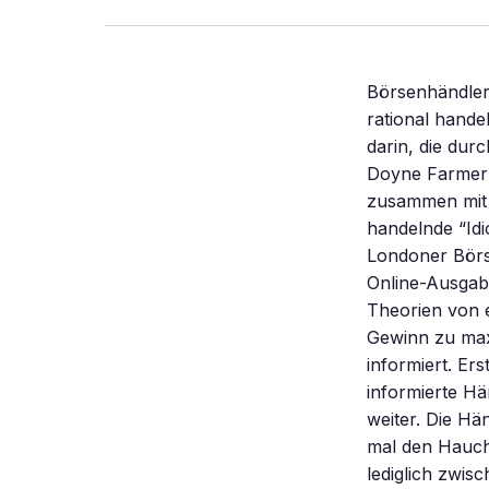
Börsenhändler 
rational hand
darin, die du
Doyne Farmer 
zusammen mit s
handelnde “Idio
Londoner Börse
Online-Ausgabe
Theorien von e
Gewinn zu maxi
informiert. Er
informierte Hä
weiter. Die Hä
mal den Hauch 
lediglich zwi