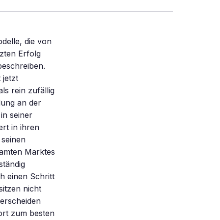
delle, die von
zten Erfolg
beschreiben.
jetzt
s rein zufällig
ilung an der
in seiner
rt in ihren
 seinen
esamten Marktes
ständig
h einen Schritt
itzen nicht
terscheiden
ort zum besten