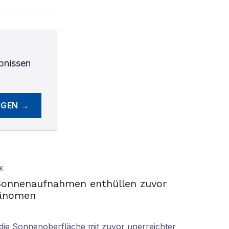
bnissen
EGEN →
K
Sonnenaufnahmen enthüllen zuvor
hänomen
ie Sonnenoberfläche mit zuvor unerreichter