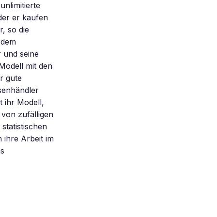
unlimitierte
 der er kaufen
r, so die
h dem
r und seine
 Modell mit den
r gute
rsenhändler
 ihr Modell,
von zufälligen
statistischen
 ihre Arbeit im
ns