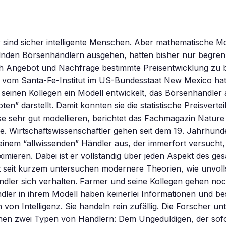
sind sicher intelligente Menschen. Aber mathematische Mo
elnden Börsenhändlern ausgehen, hatten bisher nur begren
rch Angebot und Nachfrage bestimmte Preisentwicklung zu 
vom Santa-Fe-Institut im US-Bundesstaat New Mexico hat 
einen Kollegen ein Modell entwickelt, das Börsenhändler al
ten” darstellt. Damit konnten sie die statistische Preisverte
 sehr gut modellieren, berichtet das Fachmagazin Nature 
. Wirtschaftswissenschaftler gehen seit dem 19. Jahrhunde
inem “allwissenden” Händler aus, der immerfort versucht,
mieren. Dabei ist er vollständig über jeden Aspekt des g
st seit kurzem untersuchen modernere Theorien, wie unvoll
ndler sich verhalten. Farmer und seine Kollegen gehen noc
ndler in ihrem Modell haben keinerlei Informationen und bes
von Intelligenz. Sie handeln rein zufällig. Die Forscher un
schen zwei Typen von Händlern: Dem Ungeduldigen, der sof