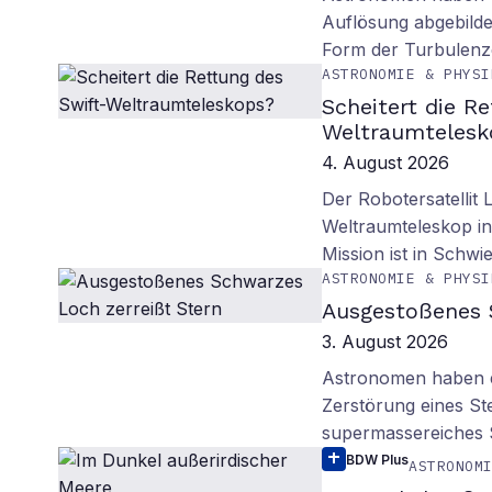
Auflösung abgebilde
Form der Turbulenz
ASTRONOMIE & PHYSI
Scheitert die R
Weltraumtelesk
4. August 2026
Der Robotersatellit 
Weltraumteleskop in
Mission ist in Schwie
ASTRONOMIE & PHYSI
Ausgestoßenes 
3. August 2026
Astronomen haben ei
Zerstörung eines St
supermassereiches
BDW Plus
ASTRONOM