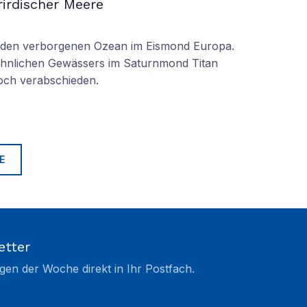
irdischer Meere
n den verborgenen Ozean im Eismond Europa.
 ähnlichen Gewässers im Saturnmond Titan
doch verabschieden.
E
etter
gen der Woche direkt in Ihr Postfach.