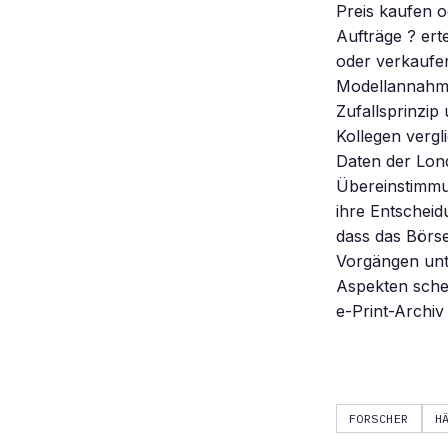
Preis kaufen o
Aufträge ? ert
oder verkaufen 
Modellannahme
Zufallsprinzip
Kollegen vergl
Daten der Lon
Übereinstimmun
ihre Entscheid
dass das Börs
Vorgängen unt
Aspekten schei
e-Print-Archi
FORSCHER
H