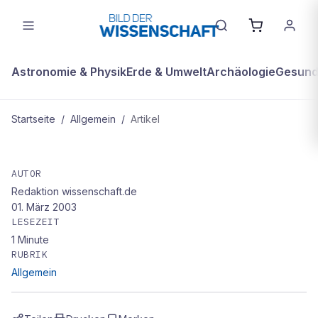
Astronomie & Physik
Erde & Umwelt
Archäologie
Gesundh
Startseite
/
Allgemein
/
Artikel
ALLGEMEIN
Bluttest misst Infarkt-Risiko
AUTOR
Redaktion wissenschaft.de
01. März 2003
LESEZEIT
1
Minute
RUBRIK
Allgemein