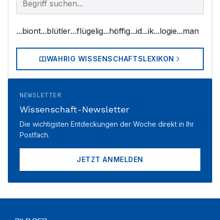
...biont
...blütler
...flügelig
...höffig
...id
...ik
...logie
...man
WAHRIG WISSENSCHAFTSLEXIKON
NEWSLETTER
Wissenschaft-Newsletter
Die wichtigsten Entdeckungen der Woche direkt in Ihr
Postfach.
JETZT ANMELDEN