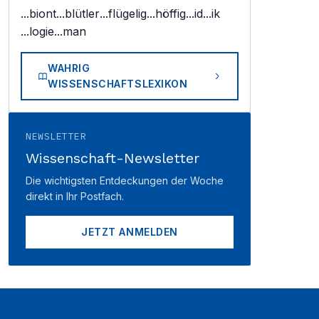
...biont
...blütler
...flügelig
...höffig
...id
...ik
...logie
...man
WAHRIG
WISSENSCHAFTSLEXIKON
NEWSLETTER
Wissenschaft-Newsletter
Die wichtigsten Entdeckungen der Woche
direkt in Ihr Postfach.
JETZT ANMELDEN