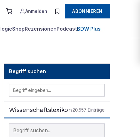
Anmelden
ABONNIEREN
logie
Shop
Rezensionen
Podcast
BDW Plus
Begriff suchen
Wissenschaftslexikon
20.557
Einträge
Begriff im Lexikon suchen