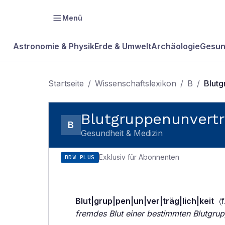
Menü
Astronomie & Physik
Erde & Umwelt
Archäologie
Gesun
Startseite
/
Wissenschaftslexikon
/
B
/
Blutg
Blutgruppenunvertr
B
Gesundheit & Medizin
Exklusiv für Abonnenten
BDW PLUS
Blut|grup|pen|un|ver|träg|lich|keit
〈f
fremdes Blut einer bestimmten Blutgrup