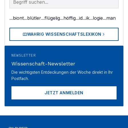
...biont
...blütler
...flügelig
...höffig
...id
...ik
...logie
...man
WAHRIG WISSENSCHAFTSLEXIKON
NEWSLETTER
Wissenschaft-Newsletter
Die wichtigsten Entdeckungen der Woche direkt in Ihr
Postfach.
JETZT ANMELDEN