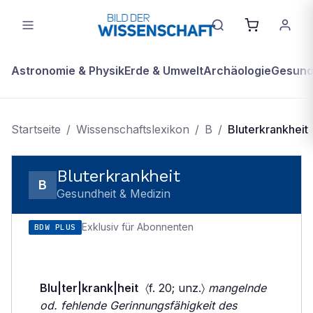
Astronomie & Physik
Erde & Umwelt
Archäologie
Gesundh
Startseite
/
Wissenschaftslexikon
/
B
/
Bluterkrankheit
Bluterkrankheit
B
Gesundheit & Medizin
Exklusiv für Abonnenten
BDW PLUS
Blu|ter|krank|heit
〈f. 20; unz.〉
mangelnde
od. fehlende Gerinnungsfähigkeit des