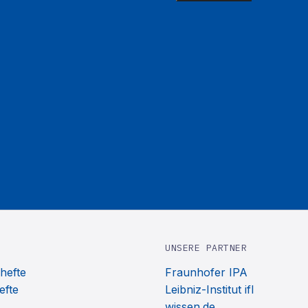
UNSERE PARTNER
hefte
Fraunhofer IPA
efte
Leibniz-Institut ifl
wissen.de