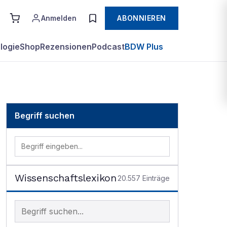
Anmelden
ABONNIEREN
logie
Shop
Rezensionen
Podcast
BDW Plus
Begriff suchen
Wissenschaftslexikon
20.557
Einträge
Begriff im Lexikon suchen