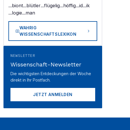
...biont
...blütler
...flügelig
...höffig
...id
...ik
...logie
...man
WAHRIG
WISSENSCHAFTSLEXIKON
NEWSLETTER
Wissenschaft-Newsletter
Die wichtigsten Entdeckungen der Woche
direkt in Ihr Postfach.
JETZT ANMELDEN