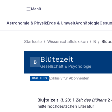
Menü
Astronomie & Physik
Erde & Umwelt
Archäologie
Gesun
Startseite
/
Wissenschaftslexikon
/
B
/
Blüte
Blütezeit
B
Gesellschaft & Psychologie
Exklusiv für Abonnenten
BDW PLUS
Blü|te|zeit
〈f. 20〉
1
Zeit des Blühens
2
〈
mittelhochdeutschen Literatur