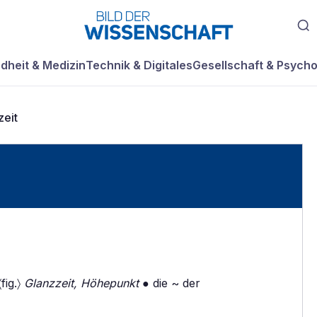
dheit & Medizin
Technik & Digitales
Gesellschaft & Psycho
zeit
fig.〉
Glanzzeit, Höhepunkt
● die ~ der