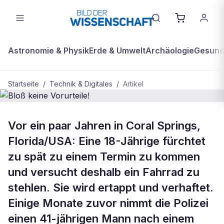
Astronomie & Physik
Erde & Umwelt
Archäologie
Gesundh
Startseite
/
Technik & Digitales
/
Artikel
BDW Plus
TECHNIK & DIGITALES
Vor ein paar Jahren in Coral Springs,
Bloß keine Vorurteile!
Florida/USA: Eine 18-Jährige fürchtet
zu spät zu einem Termin zu kommen
und versucht deshalb ein Fahrrad zu
stehlen. Sie wird ertappt und verhaftet.
Einige Monate zuvor nimmt die Polizei
einen 41-jährigen Mann nach einem