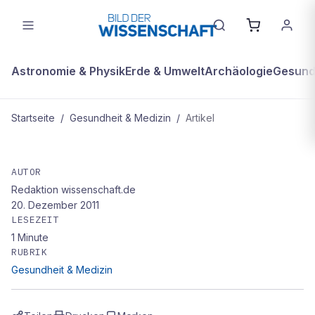
Astronomie & Physik
Erde & Umwelt
Archäologie
Gesundh
Startseite
/
Gesundheit & Medizin
/
Artikel
GESUNDHEIT & MEDIZIN
BLAUALGEN GEGEN ALZHEIMER
AUTOR
Redaktion wissenschaft.de
20. Dezember 2011
LESEZEIT
1
Minute
RUBRIK
Gesundheit & Medizin