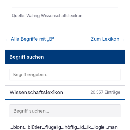
Quelle:
Wahrig Wissenschaftslexikon
← Alle Begriffe mit „
B
“
Zum Lexikon →
Begriff suchen
Wissenschaftslexikon
20.557
Einträge
Begriff im Lexikon suchen
...biont
...blütler
...flügelig
...höffig
...id
...ik
...logie
...man