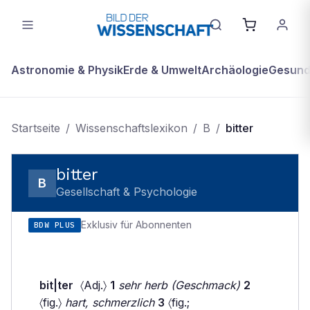
Astronomie & Physik
Erde & Umwelt
Archäologie
Gesundh
Startseite
/
Wissenschaftslexikon
/
B
/
bitter
bitter
B
Gesellschaft & Psychologie
Exklusiv für Abonnenten
BDW PLUS
bit|ter
〈Adj.〉
1
sehr herb (Geschmack)
2
〈fig.〉
hart, schmerzlich
3
〈fig.;