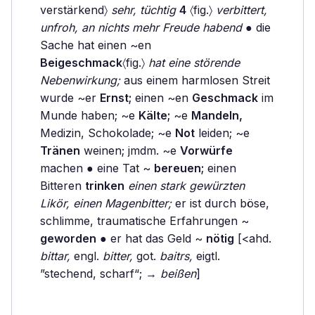
verstärkend〉
sehr, tüchtig
4
〈fig.〉
verbittert,
unfroh, an nichts mehr Freude habend
● die
Sache hat einen ~en
Beigeschmack
〈fig.〉
hat eine störende
Nebenwirkung;
aus einem harmlosen Streit
wurde ~er
Ernst;
einen ~en
Geschmack
im
Munde haben; ~e
Kälte;
~e
Mandeln,
Medizin, Schokolade; ~e
Not
leiden; ~e
Tränen
weinen; jmdm. ~e
Vorwürfe
machen ● eine Tat ~
bereuen;
einen
Bitteren
trinken
einen stark gewürzten
Likör, einen Magenbitter;
er ist durch böse,
schlimme, traumatische Erfahrungen ~
geworden
● er hat das Geld ~
nötig
[<ahd.
bittar,
engl.
bitter,
got.
baitrs,
eigtl.
”stechend, scharf“; →
beißen
]