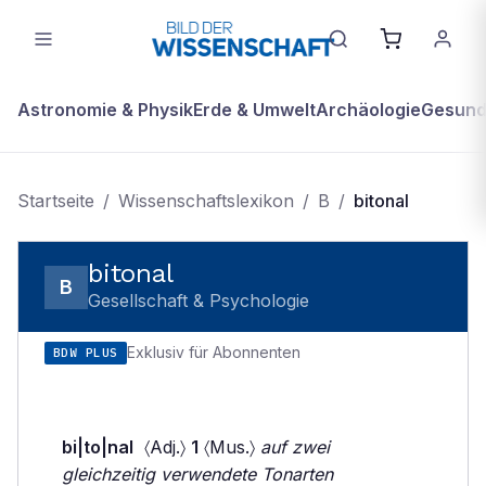
Astronomie & Physik
Erde & Umwelt
Archäologie
Gesundh
Startseite
/
Wissenschaftslexikon
/
B
/
bitonal
bitonal
B
Gesellschaft & Psychologie
Exklusiv für Abonnenten
BDW PLUS
bi|to|nal
〈Adj.〉
1
〈Mus.〉
auf zwei
gleichzeitig verwendete Tonarten