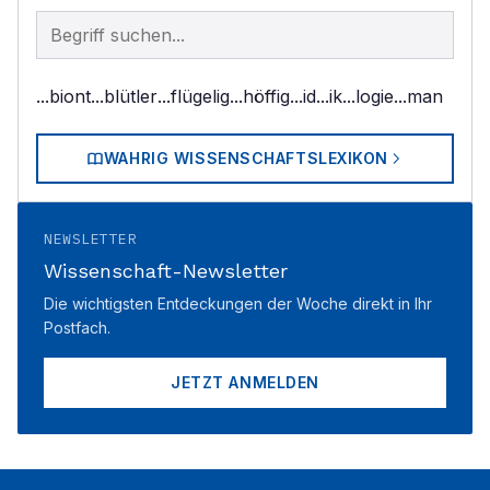
Begriff im Lexikon suchen
...biont
...blütler
...flügelig
...höffig
...id
...ik
...logie
...man
WAHRIG WISSENSCHAFTSLEXIKON
NEWSLETTER
Wissenschaft-Newsletter
Die wichtigsten Entdeckungen der Woche direkt in Ihr
Postfach.
JETZT ANMELDEN