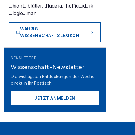
...biont
...blütler
...flügelig
...höffig
...id
...ik
...logie
...man
WAHRIG
WISSENSCHAFTSLEXIKON
NEWSLETTER
Wissenschaft-Newsletter
Die wichtigsten Entdeckungen der Woche
direkt in Ihr Postfach.
JETZT ANMELDEN