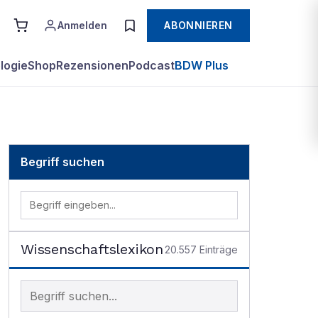
Anmelden
ABONNIEREN
logie
Shop
Rezensionen
Podcast
BDW Plus
Begriff suchen
Wissenschaftslexikon
20.557
Einträge
Begriff im Lexikon suchen