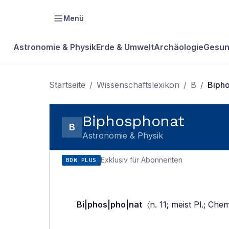
Menü
Astronomie & Physik
Erde & Umwelt
Archäologie
Gesun
Startseite
/
Wissenschaftslexikon
/
B
/
Biph
Biphosphonat
B
Astronomie & Physik
Exklusiv für Abonnenten
BDW PLUS
Bi|phos|pho|nat
〈n. 11; meist Pl.; Che