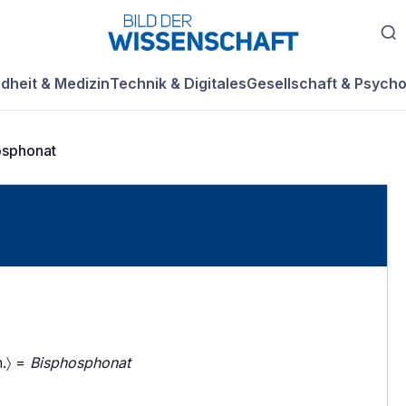
dheit & Medizin
Technik & Digitales
Gesellschaft & Psycho
osphonat
m.〉 =
Bisphosphonat