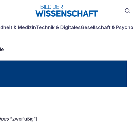
dheit & Medizin
Technik & Digitales
Gesellschaft & Psycho
de
ipes
”zweifüßig“]