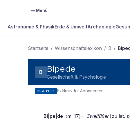
Menü
Astronomie & Physik
Erde & Umwelt
Archäologie
Gesun
Startseite
/
Wissenschaftslexikon
/
B
/
Bipe
Bipede
B
Gesellschaft & Psychologie
Exklusiv für Abonnenten
BDW PLUS
Bi|pe|de
〈m. 17〉 =
Zweifüßer
[zu lat.
b