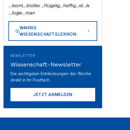
...biont
...blütler
...flügelig
...höffig
...id
...ik
...logie
...man
WAHRIG
WISSENSCHAFTSLEXIKON
NEWSLETTER
Wissenschaft-Newsletter
Die wichtigsten Entdeckungen der Woche
direkt in Ihr Postfach.
JETZT ANMELDEN