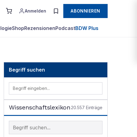
Anmelden
ABONNIEREN
logie
Shop
Rezensionen
Podcast
BDW Plus
Begriff suchen
Wissenschaftslexikon
20.557
Einträge
Begriff im Lexikon suchen