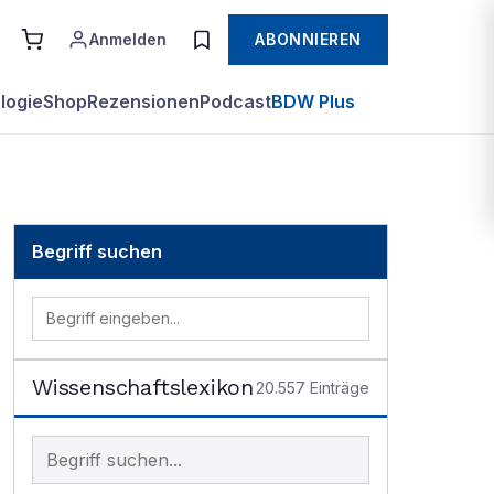
Anmelden
ABONNIEREN
logie
Shop
Rezensionen
Podcast
BDW Plus
Begriff suchen
Wissenschaftslexikon
20.557
Einträge
Begriff im Lexikon suchen