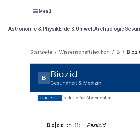
Menü
Astronomie & Physik
Erde & Umwelt
Archäologie
Gesun
Startseite
/
Wissenschaftslexikon
/
B
/
Biozi
Biozid
B
Gesundheit & Medizin
Exklusiv für Abonnenten
BDW PLUS
Bio|zid
〈n. 11〉 =
Pestizid