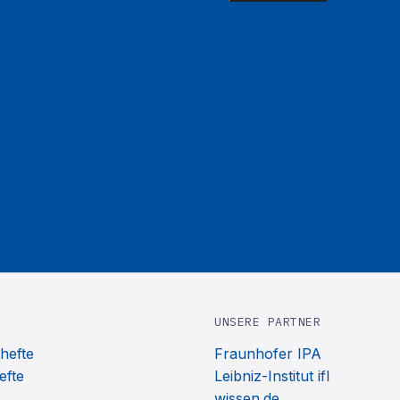
UNSERE PARTNER
hefte
Fraunhofer IPA
efte
Leibniz-Institut ifl
wissen.de