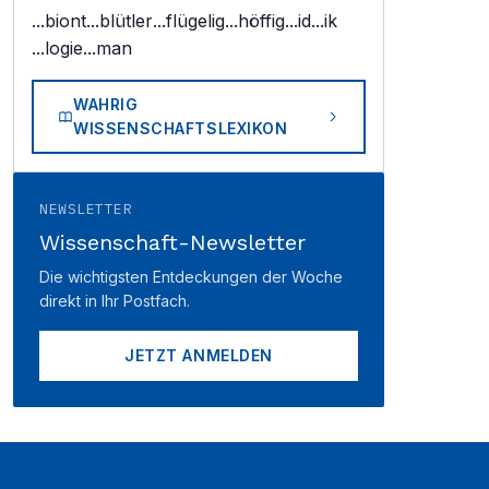
...biont
...blütler
...flügelig
...höffig
...id
...ik
...logie
...man
WAHRIG
WISSENSCHAFTSLEXIKON
NEWSLETTER
Wissenschaft-Newsletter
Die wichtigsten Entdeckungen der Woche
direkt in Ihr Postfach.
JETZT ANMELDEN