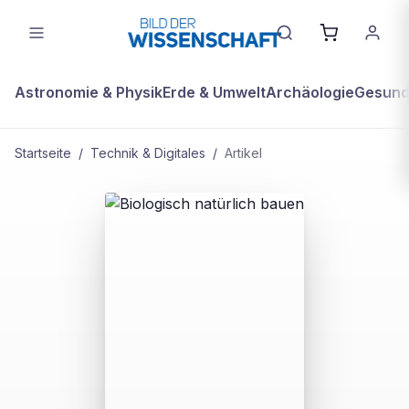
Astronomie & Physik
Erde & Umwelt
Archäologie
Gesundh
Startseite
/
Technik & Digitales
/
Artikel