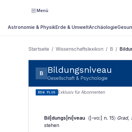
Menü
Astronomie & Physik
Erde & Umwelt
Archäologie
Gesun
Startseite
/
Wissenschaftslexikon
/
B
/
Bildu
Bildungsniveau
B
Gesellschaft & Psychologie
Exklusiv für Abonnenten
BDW PLUS
Bil|dungs|ni|veau
〈[–vo:] n. 15〉
Grad, 
stehen