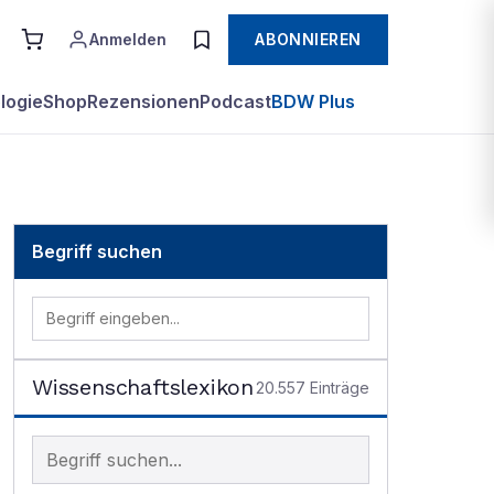
Anmelden
ABONNIEREN
logie
Shop
Rezensionen
Podcast
BDW Plus
Begriff suchen
Wissenschaftslexikon
20.557
Einträge
Begriff im Lexikon suchen