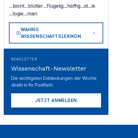
...biont
...blütler
...flügelig
...höffig
...id
...ik
...logie
...man
WAHRIG
WISSENSCHAFTSLEXIKON
NEWSLETTER
Wissenschaft-Newsletter
Die wichtigsten Entdeckungen der Woche
direkt in Ihr Postfach.
JETZT ANMELDEN