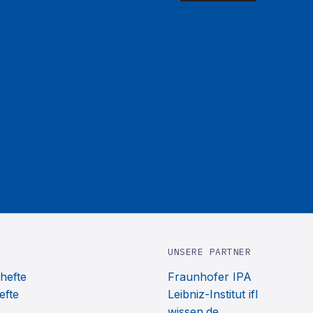
UNSERE PARTNER
hefte
Fraunhofer IPA
efte
Leibniz-Institut ifl
wissen.de