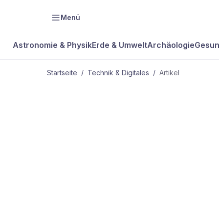
Menü
Astronomie & Physik
Erde & Umwelt
Archäologie
Gesun
Startseite
/
Technik & Digitales
/
Artikel
TECHNIK & DIGITALES
Bild des Mo
Poren