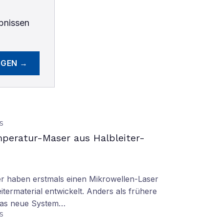
bnissen
EGEN →
S
peratur-Maser aus Halbleiter-
er haben erstmals einen Mikrowellen-Laser
termaterial entwickelt. Anders als frühere
 das neue System…
S