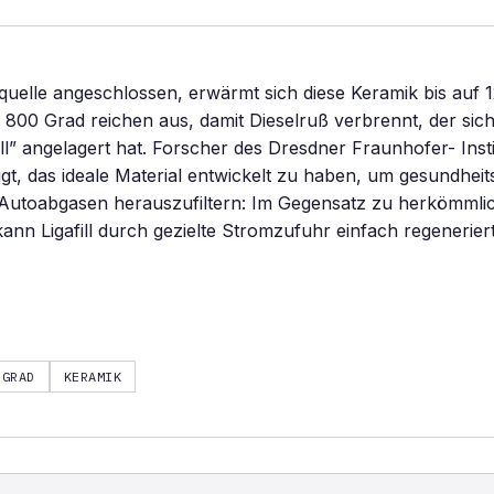
uelle angeschlossen, erwärmt sich diese Keramik bis auf 
 800 Grad reichen aus, damit Dieselruß verbrennt, der sic
ill” angelagert hat. Forscher des Dresdner Fraunhofer- Inst
t, das ideale Material entwickelt zu haben, um gesundheit
 Autoabgasen herauszufiltern: Im Gegensatz zu herkömmli
n kann Ligafill durch gezielte Stromzufuhr einfach regenerie
GRAD
KERAMIK