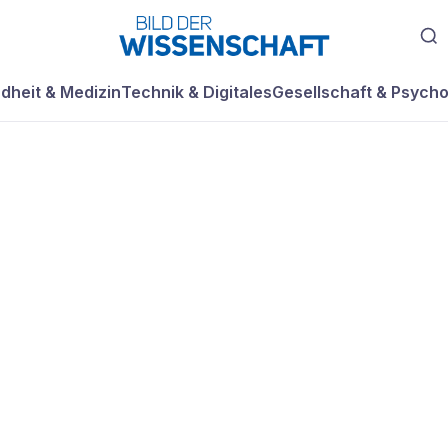
dheit & Medizin
Technik & Digitales
Gesellschaft & Psycho
nats: Heiße