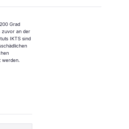
1200 Grad
h zuvor an der
ituts IKTS sind
sschädlichen
chen
rt werden.