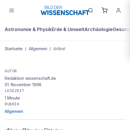
Astronomie & Physik
Erde & Umwelt
Archäologie
Gesundh
Startseite
/
Allgemein
/
Artikel
ALLGEMEIN
Bild des Monats
AUTOR
Redaktion wissenschaft.de
01. November 1998
LESEZEIT
1
Minute
RUBRIK
Allgemein