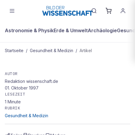
Astronomie & Physik
Erde & Umwelt
Archäologie
Gesundh
Startseite
/
Gesundheit & Medizin
/
Artikel
GESUNDHEIT & MEDIZIN
Bild des Monats
AUTOR
Redaktion wissenschaft.de
01. Oktober 1997
LESEZEIT
1
Minute
RUBRIK
Gesundheit & Medizin