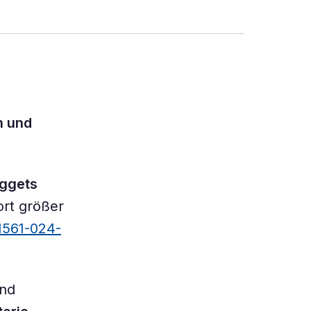
n und
ggets
rt größer
41561-024-
und