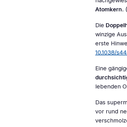
nachgewies
Atomkern
.
Die
Doppelh
winzige Aus
erste Hinwe
10.1038/s4
Eine gängi
durchsicht
lebenden Ob
Das superm
vor rund n
verschmolz