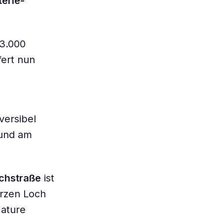
erie-
53.000
fert nun
versibel
 und am
chstraße
ist
arzen Loch
ature