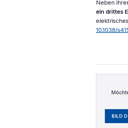
Neben ihre
ein drittes 
elektrische
10.1038/s4
Möchte
BILD 