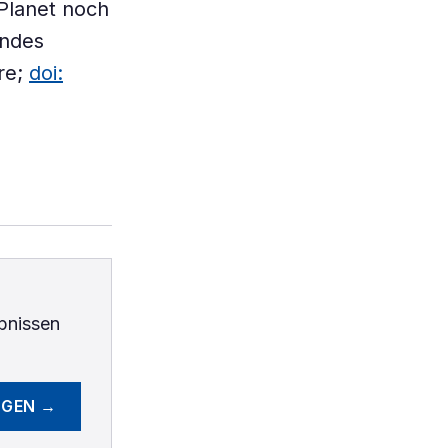
Planet noch
endes
re;
doi:
bnissen
EGEN →