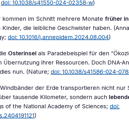
;
doi: 10.1038/s41550-024-02358-w
)
er kommen im Schnitt mehrere Monate
früher in
 Kinder, die leibliche Geschwister haben. (Anna
gy;
doi: 10.1016/j.annepidem.2024.08.004
)
die
Osterinsel
als Paradebeispiel für den “Ökozi
ch Übernutzung ihrer Ressourcen. Doch DNA-An
dies nun. (Nature;
doi: 10.1038/s41586-024-078
Windbänder der Erde transportieren nicht nur
 über tausende Kilometer, sondern auch
lebend
s of the National Academy of Sciences;
doi:
s.2404191121
)