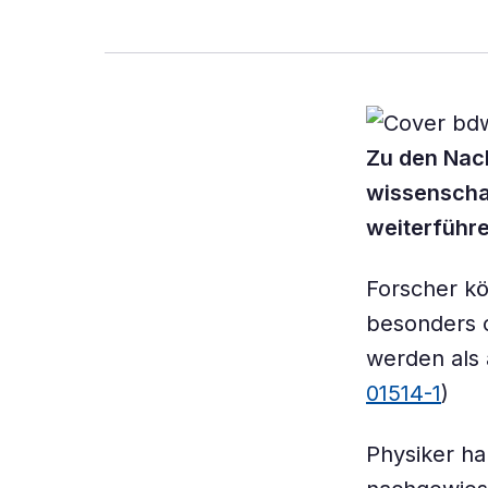
Zu den Nach
wissenschaf
weiterführ
Forscher k
besonders 
werden als
01514-1
)
Physiker ha