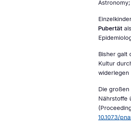
Astronomy
Einzelkind
Pubertät
als
Epidemiolo
Bisher galt 
Kultur dur
widerlegen 
Die großen 
Nährstoffe
(Proceeding
10.1073/pna