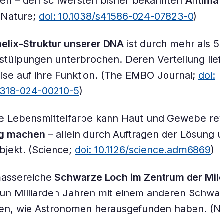
en – den schwersten bisher bekannten
Antimat
 (Nature;
doi: 10.1038/s41586-024-07823-0
)
elix-Struktur unserer DNA
ist durch mehr als 
stülpungen unterbrochen. Deren Verteilung lie
ise auf ihre Funktion. (The EMBO Journal;
doi:
4318-024-00210-5
)
ge Lebensmittelfarbe kann Haut und Gewebe re
ig machen
– allein durch Auftragen der Lösung
jekt. (Science;
doi: 10.1126/science.adm6869
)
assereiche
Schwarze Loch im Zentrum der Mil
eun Milliarden Jahren mit einem anderen Schw
en, wie Astronomen herausgefunden haben. (N