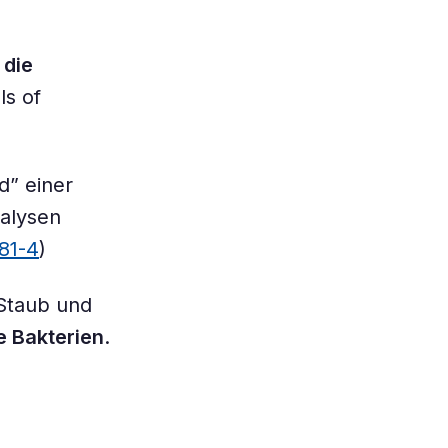
 die
ls of
d” einer
alysen
81-4
)
 Staub und
e Bakterien
.