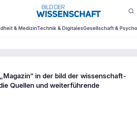
dheit & Medizin
Technik & Digitales
Gesellschaft & Psycho
„Magazin“ in der bild der wissenschaft-
senschaft
 die Quellen und weiterführende