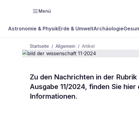
Menü
Astronomie & Physik
Erde & Umwelt
Archäologie
Gesun
Startseite
/
Allgemein
/
Artikel
ALLGEMEIN
Zu den Nachrichten in der Rubrik 
bild der wis
Ausgabe 11/2024, finden Sie hier
Informationen.
11-2024