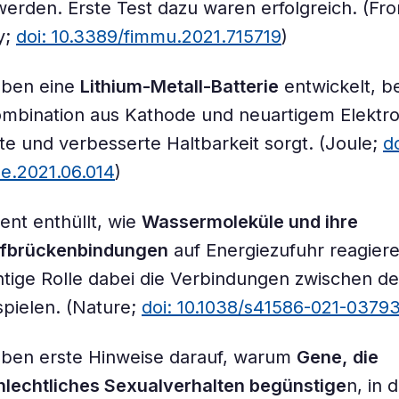
werden. Erste Test dazu waren erfolgreich. (Fron
y;
doi: 10.3389/fimmu.2021.715719
)
aben eine
Lithium-Metall-Batterie
entwickelt, be
ombination aus Kathode und neuartigem Elektro
te und verbesserte Haltbarkeit sorgt. (Joule;
do
ule.2021.06.014
)
ent enthüllt, wie
Wassermoleküle und ihre
fbrückenbindungen
auf Energiezufuhr reagier
tige Rolle dabei die Verbindungen zwischen d
pielen. (Nature;
doi: 10.1038/s41586-021-0379
aben erste Hinweise darauf, warum
Gene,
die
hlechtliches Sexualverhalten begünstige
n, in 