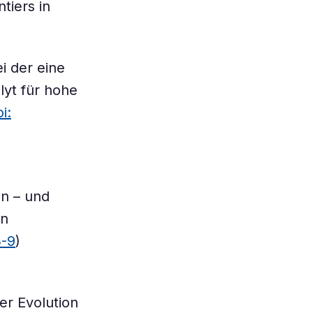
tiers in
i der eine
lyt für hohe
i:
en – und
en
3-9
)
der Evolution