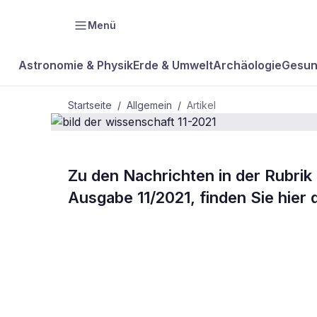
Menü
Astronomie & Physik
Erde & Umwelt
Archäologie
Gesun
Startseite
/
Allgemein
/
Artikel
ALLGEMEIN
Zu den Nachrichten in der Rubrik 
bild der wis
Ausgabe 11/2021, finden Sie hier 
11-2021