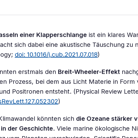
asseln einer Klapperschlange
ist ein klares Wa
cht sich dabei eine akustische Täuschung zu n
logy;
doi: 10.1016/j.cub.2021.07.018
)
önnten erstmals den
Breit-Wheeler-Effekt
nach
en Prozess, bei dem aus Licht Materie in Form
und Positronen entsteht. (Physical Review Lett
sRevLett.127.052302
)
Klimawandel könnten sich
die Ozeane stärker 
r in der Geschichte
. Viele marine ökologische N