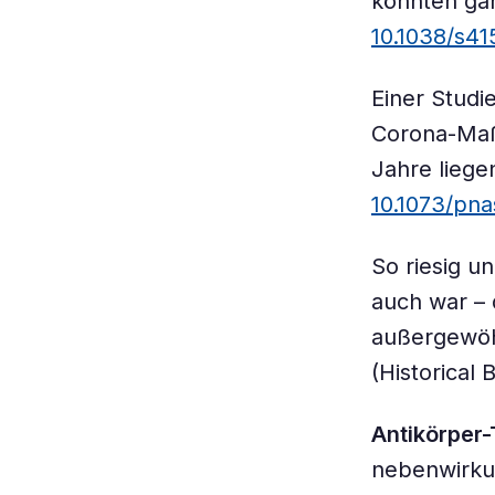
könnten gan
10.1038/s4
Einer Studi
Corona-Maßs
Jahre liege
10.1073/pn
So riesig u
auch war –
außergewöhn
(Historical 
Antikörper
nebenwirku