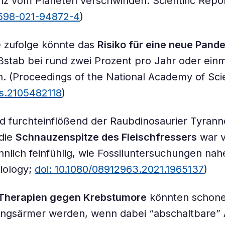
z vom Planeten verschwinden. Scientific Repo
1598-021-94872-4
)
e zufolge könnte das
Risiko für eine neue Pand
tab bei rund zwei Prozent pro Jahr oder einma
n. (Proceedings of the National Academy of Sc
as.2105482118
)
nd furchteinflößend der Raubdinosaurier Tyran
 die
Schnauzenspitze des Fleischfressers
war v
lich feinfühlig, wie Fossiluntersuchungen nah
Biology;
doi: 10.1080/08912963.2021.1965137
)
-Therapien gegen Krebstumore
könnten schone
ngsärmer werden, wenn dabei “abschaltbare” 