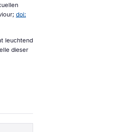
xuellen
viour;
doi:
t leuchtend
lle dieser
s