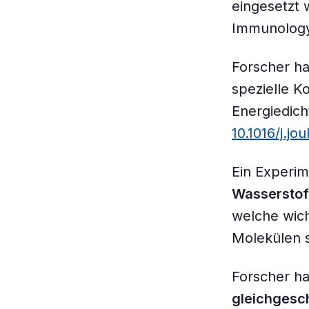
eingesetzt 
Immunolog
Forscher h
spezielle K
Energiedich
10.1016/j.jo
Ein Experim
Wasserstof
welche wich
Molekülen s
Forscher h
gleichgesc