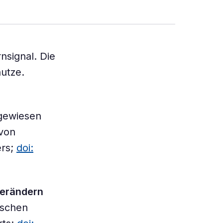
rnsignal. Die
utze.
gewiesen
 von
ers;
doi:
verändern
ischen