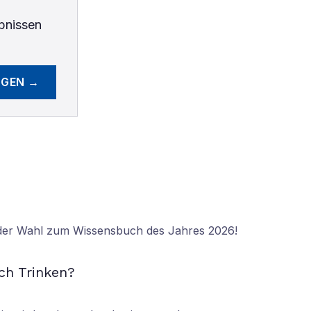
bnissen
EGEN →
 der Wahl zum Wissensbuch des Jahres 2026!
N
ch Trinken?