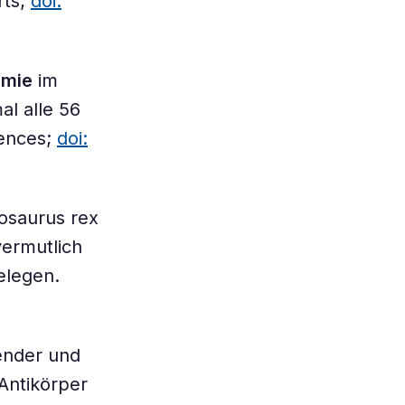
rts;
doi:
emie
im
l alle 56
iences;
doi:
nosaurus rex
ermutlich
elegen.
nder und
Antikörper