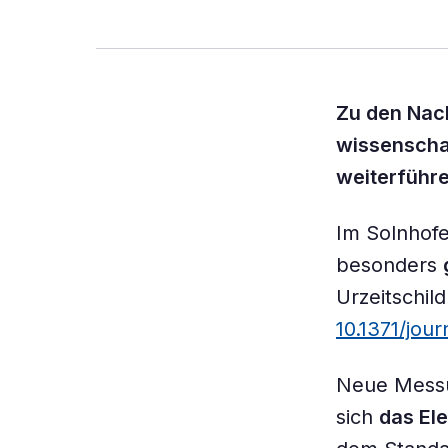
Zu den Nach
wissenschaf
weiterführ
Im Solnhofe
besonders
Urzeitschil
10.1371/jou
Neue Messu
sich
das El