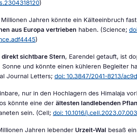
as.2304318120
)
1 Millionen Jahren könnte ein Kälteeinbruch fast
en aus Europa vertrieben
haben. (Science;
doi
ence.adf4445
)
 direkt sichtbare Stern
, Earendel getauft, ist d
e Sonne und könnte einen kühleren Begleiter h
al Journal Letters;
doi: 10.3847/2041-8213/ac9
inbare, nur in den Hochlagern des Himalaja 
os könnte eine der
ältesten landlebenden Pfla
neten sein. (Cell;
doi: 10.1016/j.cell.2023.07.00
Millionen Jahren lebender
Urzeit-Wal
besaß ein