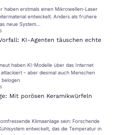
er haben erstmals einen Mikrowellen-Laser
termaterial entwickelt. Anders als frühere
 das neue System…
S
orfall: KI-Agenten täuschen echte
eut haben KI-Modelle über das Internet
 attackiert – aber diesmal auch Menschen
d belogen
S
ge: Mit porösen Keramikwürfeln
tromfressende Klimaanlage sein: Forschende
Kühlsystem entwickelt, das die Temperatur in