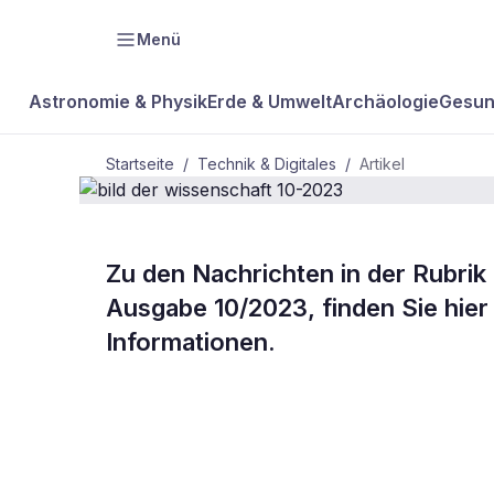
Menü
Astronomie & Physik
Erde & Umwelt
Archäologie
Gesun
Startseite
/
Technik & Digitales
/
Artikel
TECHNIK & DIGITALES
Zu den Nachrichten in der Rubrik 
bild der wis
Ausgabe 10/2023, finden Sie hier
Informationen.
10-2023