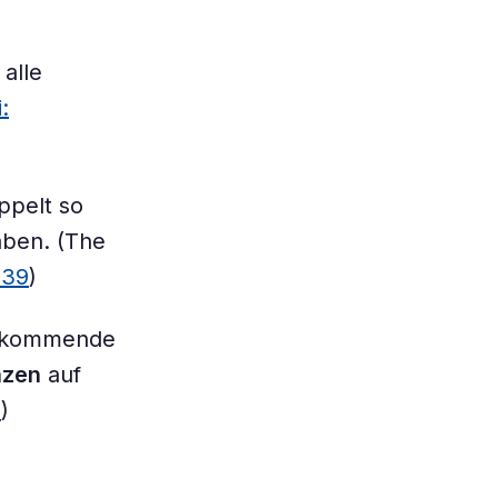
 alle
:
oppelt so
aben. (The
d39
)
vorkommende
nzen
auf
3
)