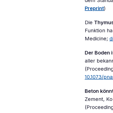
dem Standar
Preprint
)
Die
Thymus
Funktion h
Medicine;
d
Der Boden i
aller bekan
(Proceeding
10.1073/pn
Beton könn
Zement, Koh
(Proceeding