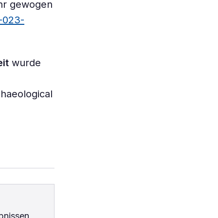
ehr gewogen
6-023-
it
wurde
chaeological
bnissen