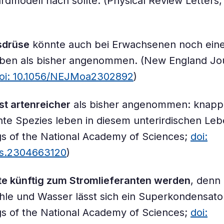
dmodell nach sollte. (Physical Review Letters
drüse
könnte auch bei Erwachsenen noch eine
aben als bisher angenommen. (New England Jou
oi: 10.1056/NEJMoa2302892
)
st artenreicher
als bisher angenommen: knapp
nte Spezies leben in diesem unterirdischen Le
s of the National Academy of Sciences;
doi:
as.2304663120
)
te künftig zum Stromlieferanten werden
, denn
le und Wasser lässt sich ein Superkondensato
s of the National Academy of Sciences;
doi: