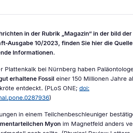
richten in der Rubrik „Magazin“ in der bild der
t-Ausgabe 10/2023, finden Sie hier die Quell
ende Informationen.
r Plattenkalk bei Nürnberg haben Paläontolog
gut erhaltene Fossil
einer 150 Millionen Jahre a
dkröte entdeckt. (PLoS ONE;
doi:
rnal.pone.0287936
)
ngen in einem Teilchenbeschleuniger bestätig
ementarteilchen Myon
im Magnetfeld anders ver