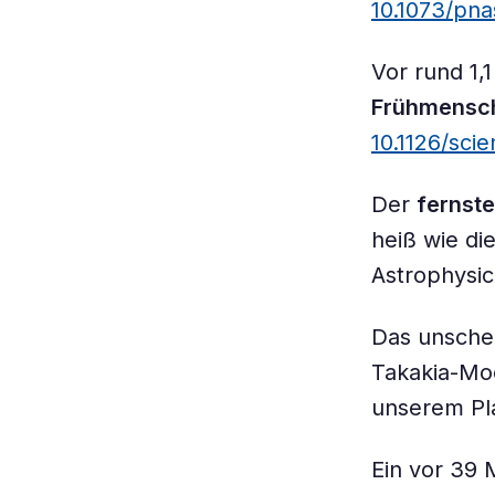
10.1073/pn
Vor rund 1,
Frühmensch
10.1126/sci
Der
fernste
heiß wie di
Astrophysic
Das unsche
Takakia-Mo
unserem Pla
Ein vor 39 