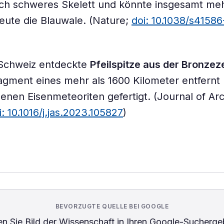
ch schweres Skelett und könnte insgesamt m
eute die Blauwale. (Nature;
doi: 10.1038/s4158
 Schweiz entdeckte
Pfeilspitze aus der Bronzeze
gment eines mehr als 1600 Kilometer entfernt
enen Eisenmeteoriten gefertigt. (Journal of Ar
i: 10.1016/j.jas.2023.105827
)
BEVORZUGTE QUELLE BEI GOOGLE
n Sie
Bild der Wissenschaft
in Ihren Google-Sucherge