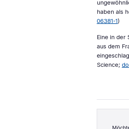
ungewöhnli
haben als h
06381-1
)
Eine in der
aus dem Fra
eingeschlag
Science;
do
Möchte