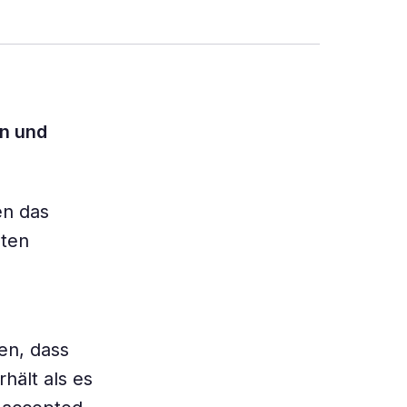
en und
en das
lten
en, dass
hält als es