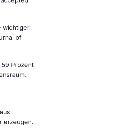
, accepted
 wichtiger
rnal of
 59 Prozent
bensraum.
 aus
r erzeugen.