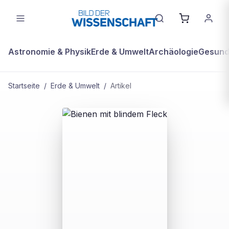
Astronomie & Physik
Erde & Umwelt
Archäologie
Gesundh
Startseite
/
Erde & Umwelt
/
Artikel